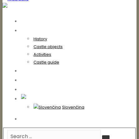
Home
On the castle
History
Castle objects
Activities
Castle guide
Opening hours
Blog
Contact
English
Slovenčina