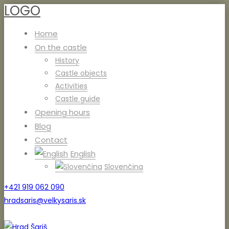
LOGO
Home
On the castle
History
Castle objects
Activities
Castle guide
Opening hours
Blog
Contact
English
Slovenčina
+421 919 062 090
hradsaris@velkysaris.sk