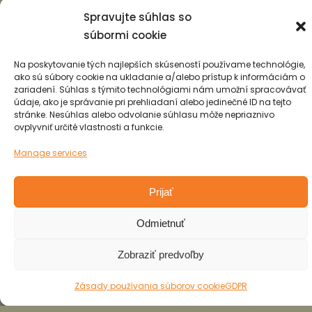
Spravujte súhlas so
súbormi cookie
Na poskytovanie tých najlepších skúseností používame technológie,
ako sú súbory cookie na ukladanie a/alebo prístup k informáciám o
zariadení. Súhlas s týmito technológiami nám umožní spracovávať
údaje, ako je správanie pri prehliadaní alebo jedinečné ID na tejto
stránke. Nesúhlas alebo odvolanie súhlasu môže nepriaznivo
ovplyvniť určité vlastnosti a funkcie.
Manage services
Prijať
Odmietnuť
Zobraziť predvoľby
Zásady používania súborov cookie
GDPR