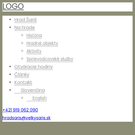
LOGO
Hrad Šariš
Na hrade
História
Hradné objekty
Aktivity
Sprievodcovské služby
Otváracie hodiny
Články
Kontakt
Slovenčina
English
+421 919 062 090
hradsaris@velkysaris.sk