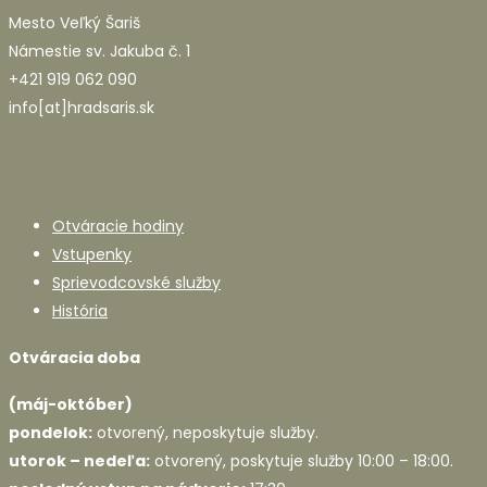
Mesto Veľký Šariš
Námestie sv. Jakuba č. 1
+421 919 062 090
info[at]hradsaris.sk
Otváracie hodiny
Vstupenky
Sprievodcovské služby
História
Otváracia doba
(máj-október)
pondelok:
otvorený, neposkytuje služby.
utorok – nedeľa:
otvorený, poskytuje služby 10:00 – 18:00.