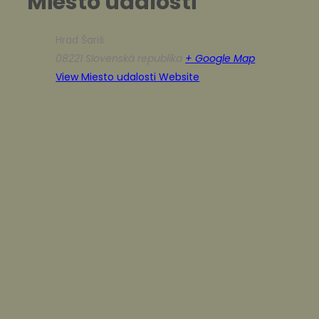
Miesto udalosti
Hrad Šariš
08221
Slovenská republika
+ Google Map
View Miesto udalosti Website