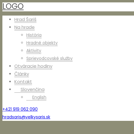
LOGO
Hrad Šariš
Na hrade
História
Hradné objekty
Aktivity
Sprievodcovské služby
Otváracie hodiny
Články
Kontakt
Slovenčina
English
+421 919 062 090
hradsaris@velkysaris.sk