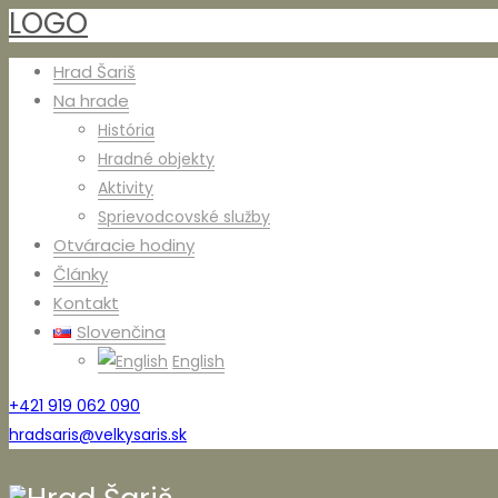
LOGO
Hrad Šariš
Na hrade
História
Hradné objekty
Aktivity
Sprievodcovské služby
Otváracie hodiny
Články
Kontakt
Slovenčina
English
+421 919 062 090
hradsaris@velkysaris.sk