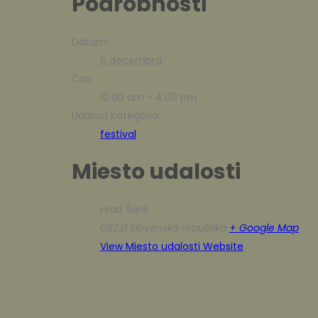
Podrobnosti
Dátum:
6 decembra
Čas:
10:00 am - 4:00 pm
Udalosť Kategória:
festival
Miesto udalosti
Hrad Šariš
08221
Slovenská republika
+ Google Map
View Miesto udalosti Website