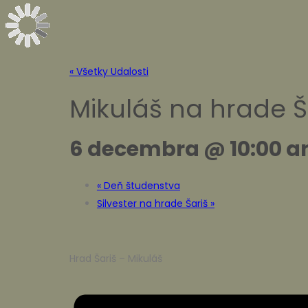
« Všetky Udalosti
Mikuláš na hrade Š
6 decembra @ 10:00 
«
Deň študenstva
Silvester na hrade Šariš
»
Hrad Šariš – Mikuláš