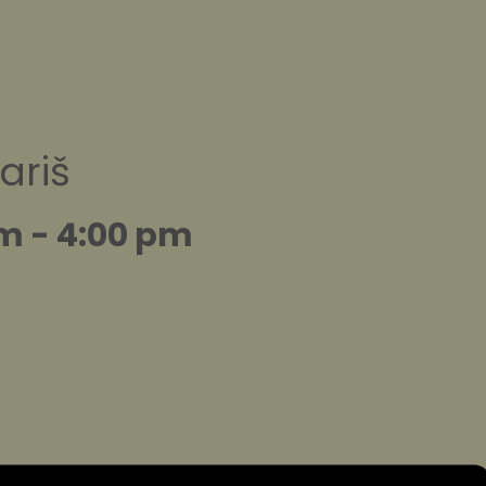
ariš
am
-
4:00 pm