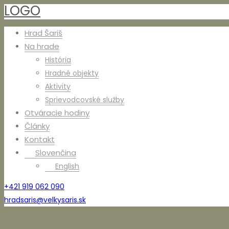
LOGO
Hrad Šariš
Na hrade
História
Hradné objekty
Aktivity
Sprievodcovské služby
Otváracie hodiny
Články
Kontakt
Slovenčina
English
+421 919 062 090
hradsaris@velkysaris.sk