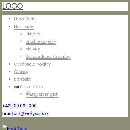
LOGO
Hrad Šariš
Na hrade
História
Hradné objekty
Aktivity
Sprievodcovské služby
Otváracie hodiny
Články
Kontakt
Slovenčina
English
+421 919 062 090
hradsaris@velkysaris.sk