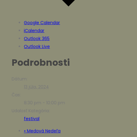
Google Calendar
iCalendar
Outlook 365
Outlook Live
Podrobnosti
Dátum:
13 júla, 2024
Čas:
8:30 pm - 10:00 pm
Udalosť Kategória:
festival
«
Medová Nedeľa