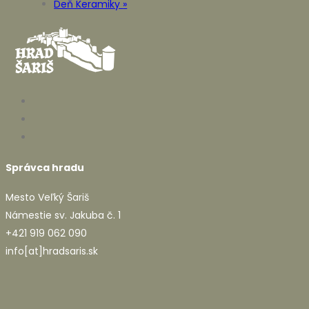
Deň Keramiky
»
Správca hradu
Mesto Veľký Šariš
Námestie sv. Jakuba č. 1
+421 919 062 090
info[at]hradsaris.sk