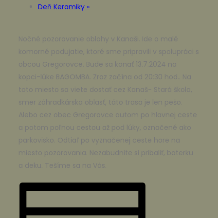
Deň Keramiky
»
Nočné pozorovanie oblohy v Kanaši. Ide o malé
komorné podujatie, ktoré sme pripravili v spolupráci s
obcou Gregorovce. Bude sa konať 13.7.2024 na
kopci-lúke BAGOMBA. Zraz začína od 20:30 hod.. Na
toto miesto sa viete dostať cez Kanaš- Stará škola,
smer záhradkárska oblasť, táto trasa je len pešo.
Alebo cez obec Gregorovce autom po hlavnej ceste
a potom poľnou cestou až pod lúky, označené ako
parkovisko. Odtiaľ po vyznačenej ceste hore na
miesto pozorovania. Nezabudnite si pribaliť, baterku
a deku. Tešíme sa na Vás.