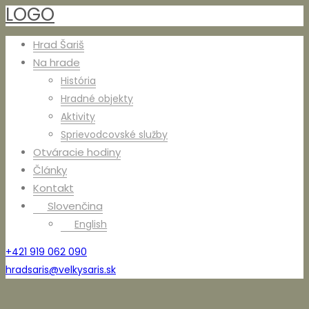
LOGO
Hrad Šariš
Na hrade
História
Hradné objekty
Aktivity
Sprievodcovské služby
Otváracie hodiny
Články
Kontakt
Slovenčina
English
+421 919 062 090
hradsaris@velkysaris.sk