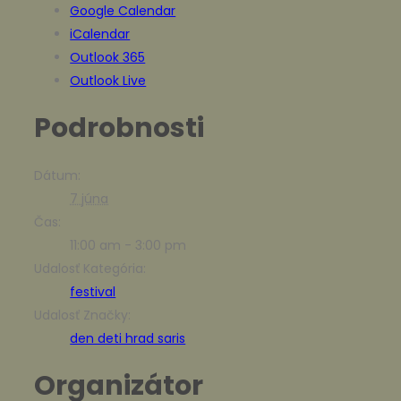
Google Calendar
iCalendar
Outlook 365
Outlook Live
Podrobnosti
Dátum:
7 júna
Čas:
11:00 am - 3:00 pm
Udalosť Kategória:
festival
Udalosť Značky:
den deti hrad saris
Organizátor