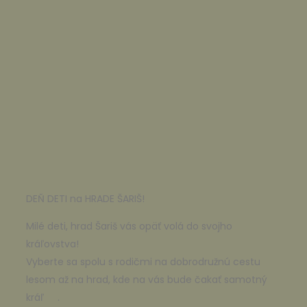
DEŇ DETI na HRADE ŠARIŠ!
Milé deti, hrad Šariš vás opäť volá do svojho
kráľovstva!
Vyberte sa spolu s rodičmi na dobrodružnú cestu
lesom až na hrad, kde na vás bude čakať samotný
kráľ
.