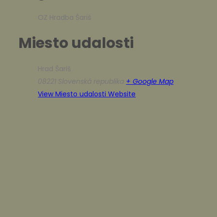
OZ Hradba Šariš
Miesto udalosti
Hrad Šariš
08221
Slovenská republika
+ Google Map
View Miesto udalosti Website