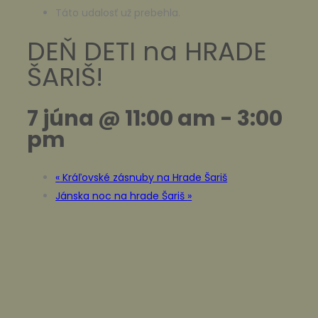
Táto udalosť už prebehla.
DEŇ DETI na HRADE
ŠARIŠ!
7 júna @ 11:00 am
-
3:00
pm
«
Kráľovské zásnuby na Hrade Šariš
Jánska noc na hrade Šariš
»