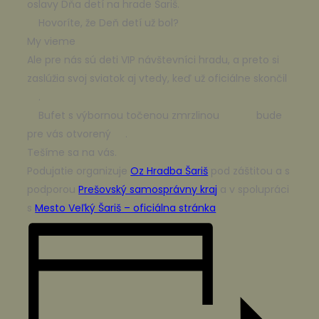
oslavy Dňa detí na hrade Šariš.
Hovoríte, že Deň detí už bol?
My vieme
Ale pre nás sú deti VIP návštevníci hradu, a preto si
zaslúžia svoj sviatok aj vtedy, keď už oficiálne skončil
.
Bufet s výbornou točenou zmrzlinou
bude
pre vás otvorený
.
Tešíme sa na vás.
Podujatie organizuje
Oz Hradba Šariš
pod záštitou a s
podporou
Prešovský samosprávny kraj
a v spolupráci
s
Mesto Veľký Šariš – oficiálna stránka