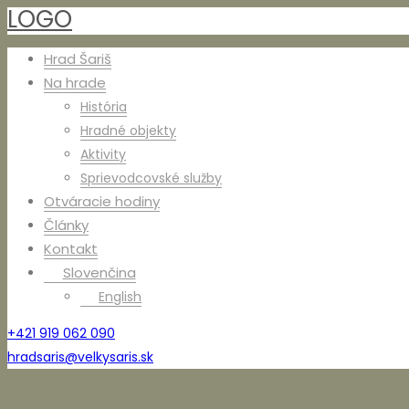
LOGO
Hrad Šariš
Na hrade
História
Hradné objekty
Aktivity
Sprievodcovské služby
Otváracie hodiny
Články
Kontakt
Slovenčina
English
+421 919 062 090
hradsaris@velkysaris.sk