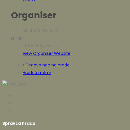
Organiser
Mesto Veľký Šariš
Email:
info@velkysaris.sk
View Organiser Website
«
Filmová noc na hrade
Hradná míľa
»
Správca hradu