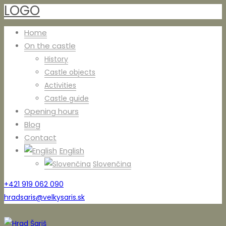
LOGO
Home
On the castle
History
Castle objects
Activities
Castle guide
Opening hours
Blog
Contact
English
Slovenčina
+421 919 062 090
hradsaris@velkysaris.sk