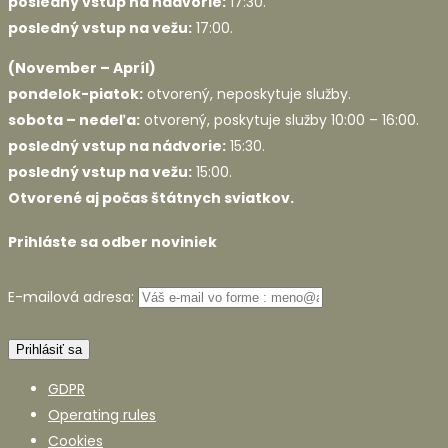
posledný vstup na nádvorie:
17:30.
posledný vstup na vežu:
17:00.
(November – Apríl)
pondelok-piatok:
otvorený, neposkytuje služby.
sobota – nedeľa:
otvorený, poskytuje služby 10:00 – 16:00.
posledný vstup na nádvorie:
15:30.
posledný vstup na vežu:
15:00.
Otvorené aj počas štátnych sviatkov.
Prihláste sa odber noviniek
E-mailová adresa:
GDPR
Operating rules
Cookies