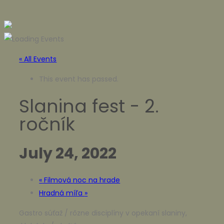
« All Events
This event has passed.
Slanina fest - 2.
ročník
July 24, 2022
«
Filmová noc na hrade
Hradná míľa
»
Gastro súťaž / rôzne disciplíny v opekaní slaniny,