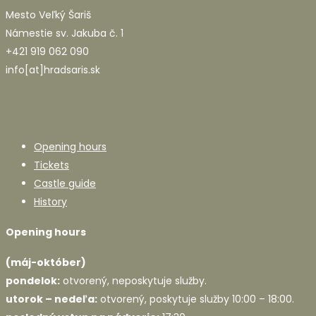
Mesto Veľký Šariš
Námestie sv. Jakuba č. 1
+421 919 062 090
info[at]hradsaris.sk
Opening hours
Tickets
Castle guide
History
Opening hours
(máj-október)
pondelok:
otvorený, neposkytuje služby.
utorok – nedeľa:
otvorený, poskytuje služby 10:00 – 18:00.