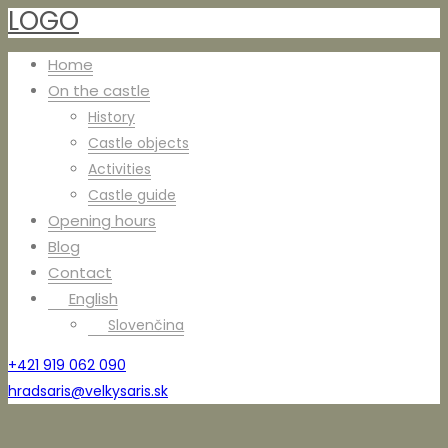
LOGO
Home
On the castle
History
Castle objects
Activities
Castle guide
Opening hours
Blog
Contact
English
Slovenčina
+421 919 062 090
hradsaris@velkysaris.sk