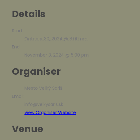
Details
Start:
October 30, 2024 @ 8:00 am
End:
November 3, 2024 @ 5:00 pm
Organiser
Mesto Veľký Šariš
Email:
info@velkysaris.sk
View Organiser Website
Venue