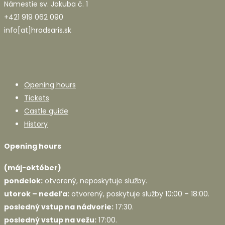
Námestie sv. Jakuba č. 1
+421 919 062 090
info[at]hradsaris.sk
Opening hours
Tickets
Castle guide
History
Opening hours
(máj-október)
pondelok:
otvorený, neposkytuje služby.
utorok – nedeľa:
otvorený, poskytuje služby 10:00 – 18:00.
posledný vstup na nádvorie:
17:30.
posledný vstup na vežu:
17:00.