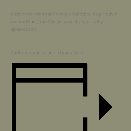
Pozývame Vás stráviť deň prechádzkou do prírody a
na hrad Šariš, kde Vás čakajú aktivity a služby
sprievodcov.
Zažite farebnú jeseň na hrade Šariš.